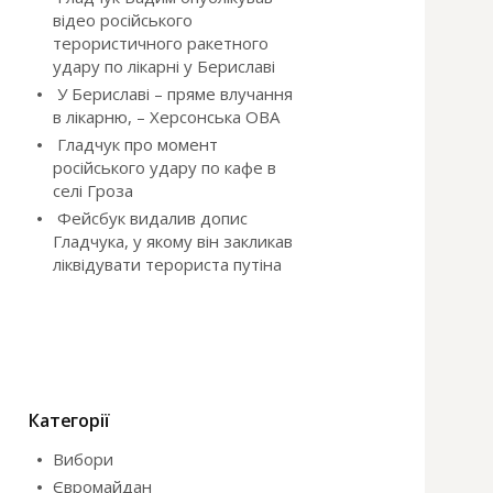
відео російського
терористичного ракетного
удару по лікарні у Бериславі
У Бериславі – пряме влучання
в лікарню, – Херсонська ОВА
Гладчук про момент
російського удару по кафе в
селі Гроза
Фейсбук видалив допис
Гладчука, у якому він закликав
ліквідувати терориста путіна
Категорії
Вибори
Євромайдан