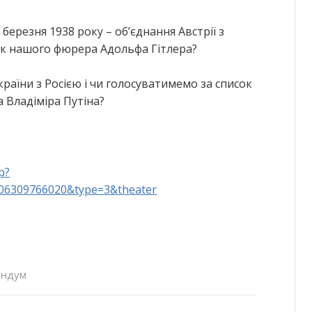
 березня 1938 року – об’єднання Австрії з
ок нашого фюрера Адольфа Гітлера?
країни з Росією і чи голосуватимемо за список
 Владіміра Путіна?
p?
106309766020&type=3&theater
ендум