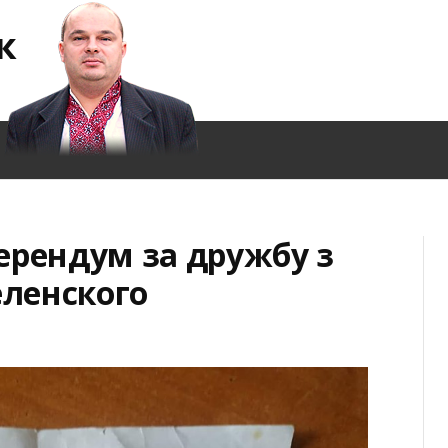
к
ерендум за дружбу з
еленского