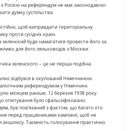
з Росією на референдум не має законодавчої
увати думку суспільства.
постійно, щоб виправдати територіальну
ку проти сусідніх країн.
 зеленский буде намагатися провести його за
ажливо для його ляльководів з Москви
.
тніка зеленского – це не перша подібна
люс відбувся в окупованій Німеччиною
 аналогічним референдумом у Німеччині.
рію місяцем раніше, 12 березня 1938 року.
що опитування було сфальсифіковано.
ям, був пов’язаний з фактом, що багато хто
ння перед працівниками кампанії, щоб не
и аншлюсу. Таємність голосування практично