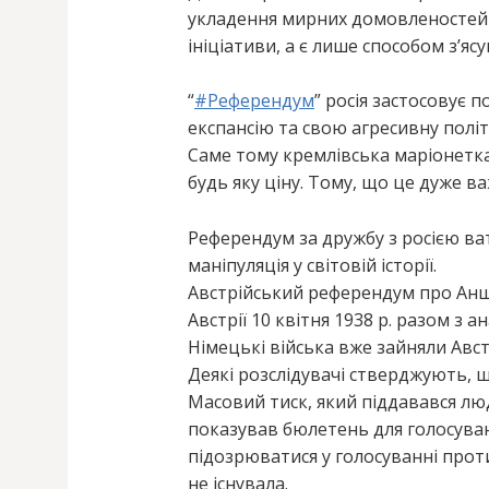
укладення мирних домовленостей 
ініціативи, а є лише способом з’яс
“
#
Референдум
” росія застосовує 
експансію та свою агресивну політи
Саме тому кремлівська маріонетка
будь яку ціну. Тому, що це дуже в
Референдум за дружбу з росією ва
маніпуляція у світовій історії.
Австрійський референдум про Анш
Австрії 10 квітня 1938 р. разом з
Німецькі війська вже зайняли Авст
Деякі розслідувачі стверджують, 
Масовий тиск, який піддавався люд
показував бюлетень для голосува
підозрюватися у голосуванні прот
не існувала.