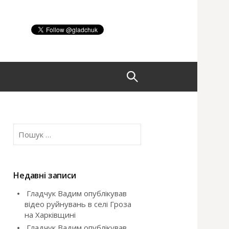
П
о
П
ш
о
ш
у
у
к
Недавні записи
:
Гладчук Вадим опублікував
к
відео руйнувань в селі Гроза
на Харківщині
:
Гладчук Вадим опублікував