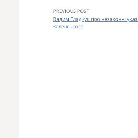
PREVIOUS POST
Вадим Гладчук про незаконні указ
Зеленського
P
o
s
t
n
a
v
i