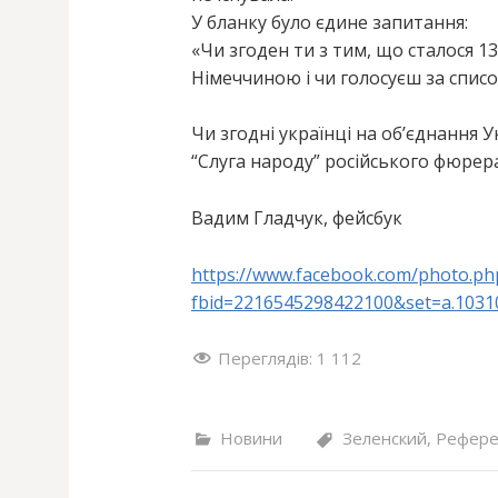
У бланку було єдине запитання:
«Чи згоден ти з тим, що сталося 13
Німеччиною і чи голосуєш за спис
Чи згодні українці на об’єднання У
“Слуга народу” російського фюрера
Вадим Гладчук, фейсбук
https://www.facebook.com/photo.ph
fbid=2216545298422100&set=a.103
Переглядів:
1 112
Новини
Зеленский
,
Рефер