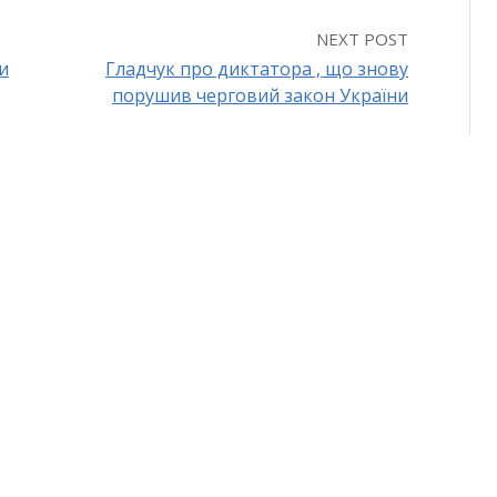
NEXT POST
и
Гладчук про диктатора , що знову
порушив черговий закон України