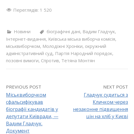
Переглядів:
1 520
Новини
біографічні дані
,
Вадим Гладчук
,
Інтернет-видання
,
Київська міська виборча комісія
,
міськвиборчком
,
Молодіжні Хроніки
,
окружний
адміністративний суд
,
Партія Народний порядок
,
позовні вимоги
,
Спротив
,
Тетяна Монтян
PREVIOUS POST
NEXT POST
Міськвиборчком
Гладчук судиться з
сфальсифікував
Кличком через
P
біографії кандидатів у
незаконне підвищення
o
депутати Київради, —
цін на хліб у Києві
Вадим Гладчук.
s
Документ