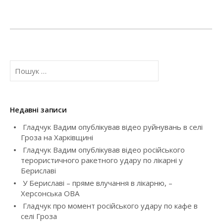
t
n
a
П
v
о
ш
i
у
к
g
Недавні записи
:
Гладчук Вадим опублікував відео руйнувань в селі
a
Гроза на Харківщині
t
Гладчук Вадим опублікував відео російського
терористичного ракетного удару по лікарні у
i
Бериславі
У Бериславі – пряме влучання в лікарню, –
o
Херсонська ОВА
Гладчук про момент російського удару по кафе в
n
селі Гроза