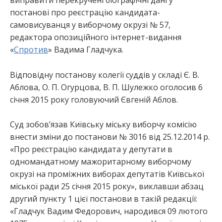
виправити перекручені біографічні дані у
постанові про реєстрацію кандидата-
самовисуванця у виборчому окрузі № 57,
редактора опозиційного інтернет-видання
«
Спротив
» Вадима Гладчука.
Відповідну постанову колегії суддів у складі Є. В.
Аблова, О. П. Огурцова, В. П. Шулежко оголосив 6
січня 2015 року головуючий Євгеній Аблов.
Суд зобов’язав Київську міську виборчу комісію
внести зміни до постанови № 3016 від 25.12.2014 р.
«Про реєстрацію кандидата у депутати в
одномандатному мажоритарному виборчому
окрузі на проміжних виборах депутатів Київської
міської ради 25 січня 2015 року», виклавши абзац
другий пункту 1 цієї постанови в такій редакції:
«Гладчук Вадим Федорович, народився 09 лютого