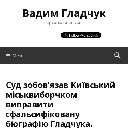
S
Вадим Гладчук
k
i
персональний сайт
p
t
o
c
o
Menu
П
n
t
о
e
n
Суд зобов’язав Київський
ш
t
міськвиборчком
виправити
у
сфальсифіковану
біографію Гладчука.
к