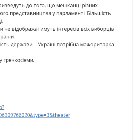
ризведуть до того, що мешканці різних
вого представництва у парламенті. Більшість
і.
 не відображатимуть інтересів всіх виборців
раїни.
ність держави – Україні потрібна мажоритарка
.
у гречкосіями.
p?
106309766020&type=3&theater