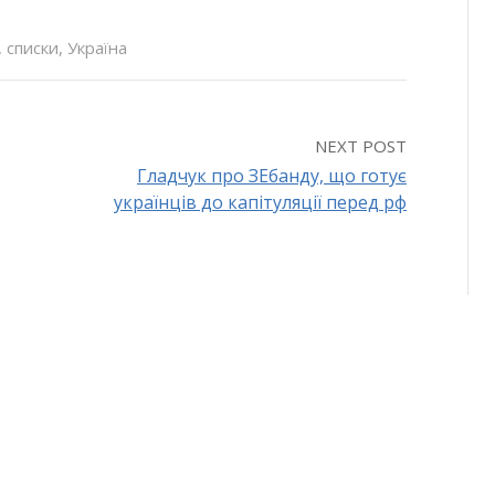
,
списки
,
Україна
NEXT POST
Гладчук про ЗЕбанду, що готує
українців до капітуляції перед рф