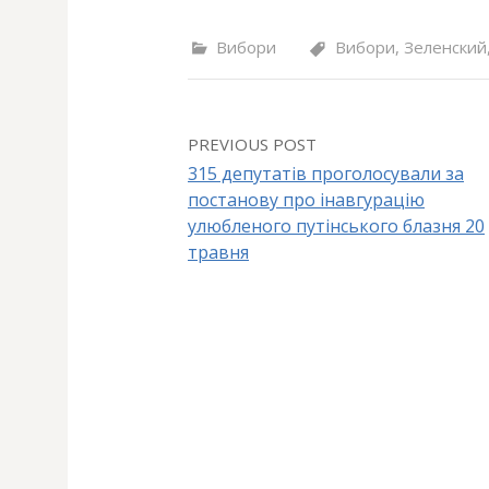
Вибори
Вибори
,
Зеленский
PREVIOUS POST
315 депутатів проголосували за
постанову про інавгурацію
P
улюбленого путінського блазня 20
травня
o
s
t
n
a