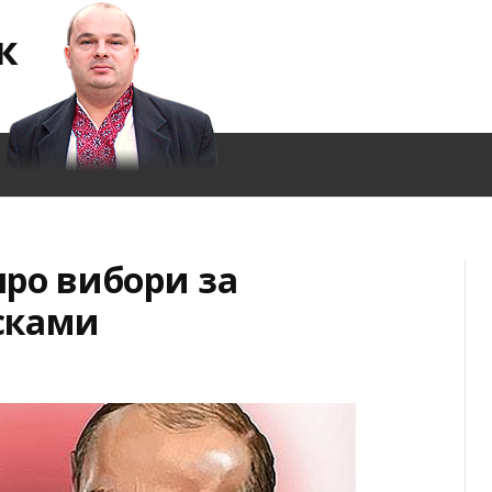
к
ро вибори за
сками