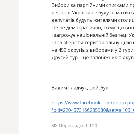
Вибори за партійними списками п
регіонів України не будуть мати с
депутатів будуть жителями столиц
Це не демократично, тому що вони
і загрожує національній безпеці Ук
Щоб зберігти територіальну ціліс
на 450 округів з виборами у 2 тури
Другий тур – це запобіжник підкуп
Вадим Гладчук, фейсбук
https://www.facebook.com/photo.ph
fbid=2204573166285980&set=a.103
Переглядів:
1 120