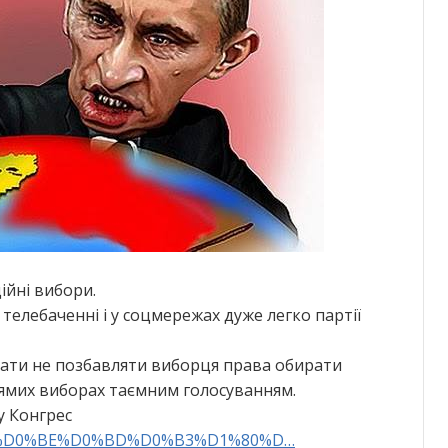
ійні вибори.
телебаченні і у соцмережах дуже легко партії
кати не позбавляти виборця права обирати
прямих виборах таємним голосуванням.
у Конгрес
0%9A%D0%BE%D0%BD%D0%B3%D1%80%D…