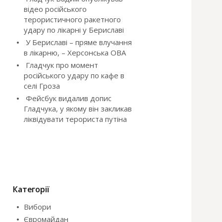
відео російського
терористичного ракетного
удару по лікарні у Бериславі
У Бериславі – пряме влучання
в лікарню, – Херсонська ОВА
Гладчук про момент
російського удару по кафе в
селі Гроза
Фейсбук видалив допис
Гладчука, у якому він закликав
ліквідувати терориста путіна
Категорії
Вибори
Євромайдан