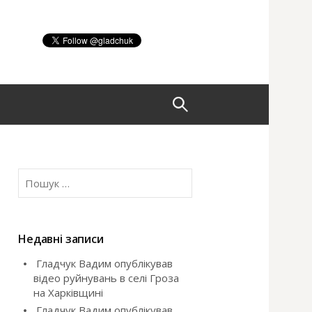
П
о
П
ш
о
ш
у
у
к
Недавні записи
:
Гладчук Вадим опублікував
к
відео руйнувань в селі Гроза
на Харківщині
:
Гладчук Вадим опублікував