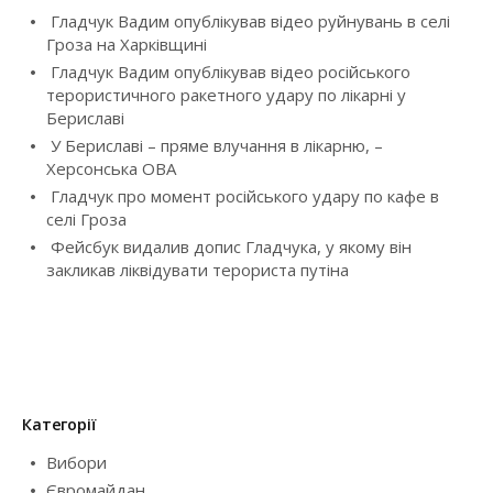
:
Гладчук Вадим опублікував відео руйнувань в селі
g
Гроза на Харківщині
Гладчук Вадим опублікував відео російського
a
терористичного ракетного удару по лікарні у
Бериславі
t
У Бериславі – пряме влучання в лікарню, –
i
Херсонська ОВА
Гладчук про момент російського удару по кафе в
o
селі Гроза
Фейсбук видалив допис Гладчука, у якому він
n
закликав ліквідувати терориста путіна
Категорії
Вибори
Євромайдан