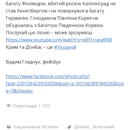
багату Фінляндію, вбитий росією Калінінград не
став Кенігсбергом і не повернувся в багату
Германію. Голодаюча Північна Корея не
об’єдналась з багатою Південною Кореєю.
Послухай цю пісню – може зрозумієш.
https://www.youtube.com/watch?v=eBf1ruea9N8
Крим та Донбас – це
#
Україна
!
Вадим Гладчук, фейсбук
https://www.facebook.com/photo.php?
fbid=2207264239350206&set=a.103106309766020&typ
e=3&theater
Переглядів:
1 292
Національна безпека
Донбас
,
Зеленский
,