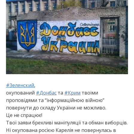
:
#
Зеленский
,
окупований
#
Донбас
та
#
Крим
твоїми
проповідями та “інформаційною війною”
повернути до складу України не можливо.
Це не спрацює!
Твої заяви брехливі маніпуляції та обман виборців.
Ні окупована росією Карелія не повернулась в