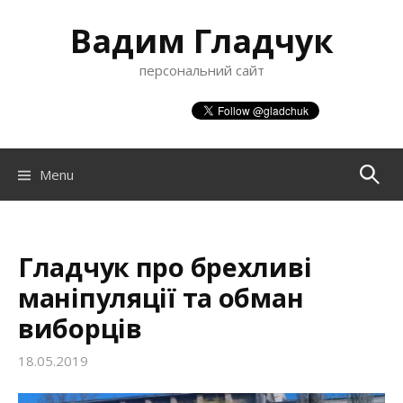
S
Вадим Гладчук
k
i
персональний сайт
p
t
o
c
o
Menu
П
n
t
о
e
n
Гладчук про брехливі
ш
t
маніпуляції та обман
виборців
у
18.05.2019
к