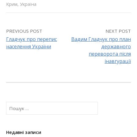
Крим
,
Україна
PREVIOUS POST
NEXT POST
Гладчук про перепис
Вадим Гладчук про план
населення України
державного
P
переворота після
o
інавгурації
s
t
n
П
a
о
ш
v
у
к
Недавні записи
i