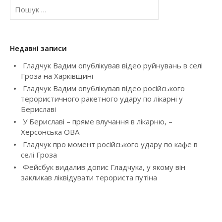
П
о
ш
у
к
Недавні записи
:
Гладчук Вадим опублікував відео руйнувань в селі
Гроза на Харківщині
Гладчук Вадим опублікував відео російського
терористичного ракетного удару по лікарні у
Бериславі
У Бериславі – пряме влучання в лікарню, –
Херсонська ОВА
Гладчук про момент російського удару по кафе в
селі Гроза
Фейсбук видалив допис Гладчука, у якому він
закликав ліквідувати терориста путіна