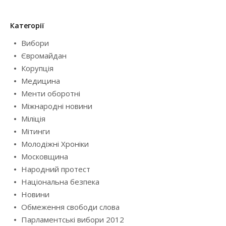
Категорії
Вибори
Євромайдан
Корупція
Медицина
Менти оборотні
Міжнародні новини
Міліція
Мітинги
Молодіжні Хроніки
Московщина
Народний протест
Національна безпека
Новини
Обмеження свободи слова
Парламентські вибори 2012