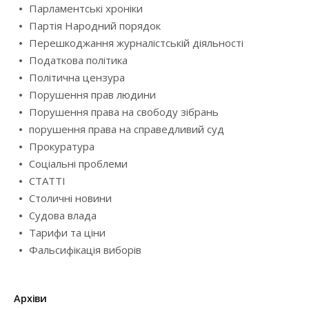
Парламентські хроніки
Партія Народний порядок
Перешкоджання журналістській діяльності
Податкова політика
Політична цензура
Порушення прав людини
Порушення права на свободу зібрань
порушення права на справедливий суд
Прокуратура
Соціальні проблеми
СТАТТІ
Столичні новини
Судова влада
Тарифи та ціни
Фальсифікація виборів
Архіви