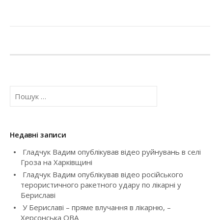
П
о
ш
у
к
Недавні записи
:
Гладчук Вадим опублікував відео руйнувань в селі
Гроза на Харківщині
Гладчук Вадим опублікував відео російського
терористичного ракетного удару по лікарні у
Бериславі
У Бериславі – пряме влучання в лікарню, –
Херсонська ОВА