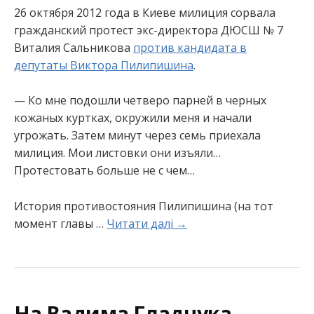
26 октября 2012 года в Киеве милиция сорвала
гражданский протест экс-директора ДЮСШ № 7
Виталия Сальникова
против кандидата в
депутаты Виктора Пилипишина
.
— Ко мне подошли четверо парней в черных
кожаных куртках, окружили меня и начали
угрожать. Затем минут через семь приехала
милиция. Мои листовки они изъяли…
Протестовать больше не с чем…
История противостояния Пилипишина (на тот
момент главы …
Читати далі →
На Вадима Гладчука